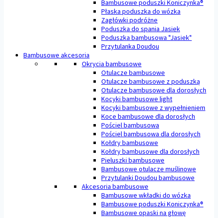
Bambusowe poduszki Koniczynka®
Płaska poduszka do wózka
Zagłówki podróżne
Poduszka do spania Jasiek
Poduszka bambusowa "Jasiek"
Przytulanka Doudou
Bambusowe akcesoria
Okrycia bambusowe
Otulacze bambusowe
Otulacze bambusowe z poduszką
Otulacze bambusowe dla dorosłych
Kocyki bambusowe light
Kocyki bambusowe z wypełnieniem
Koce bambusowe dla dorosłych
Pościel bambusowa
Pościel bambusowa dla dorosłych
Kołdry bambusowe
Kołdry bambusowe dla dorosłych
Pieluszki bambusowe
Bambusowe otulacze muślinowe
Przytulanki Doudou bambusowe
Akcesoria bambusowe
Bambusowe wkładki do wózka
Bambusowe poduszki Koniczynka®
Bambusowe opaski na głowę