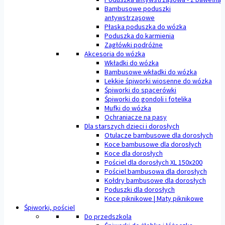
Bambusowe poduszki
antywstrząsowe
Płaska poduszka do wózka
Poduszka do karmienia
Zagłówki podróżne
Akcesoria do wózka
Wkładki do wózka
Bambusowe wkładki do wózka
Lekkie śpiworki wiosenne do wózka
Śpiworki do spacerówki
Śpiworki do gondoli i fotelika
Mufki do wózka
Ochraniacze na pasy
Dla starszych dzieci i dorosłych
Otulacze bambusowe dla dorosłych
Koce bambusowe dla dorosłych
Koce dla dorosłych
Pościel dla dorosłych XL 150x200
Pościel bambusowa dla dorosłych
Kołdry bambusowe dla dorosłych
Poduszki dla dorosłych
Koce piknikowe | Maty piknikowe
Śpiworki, pościel
Do przedszkola