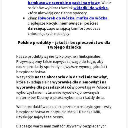
bambusowe szerokie opaski na głowę
. Wiele
rodziców wybiera również
wkładki do wózka
,
które ułatwiają codzienne spacery.
Zimą:
śpiworek do wózka
,
mufka do wózka
,
cieplejsze
kocyki niemowlęce
i
pościel
dziecięcą
, zapewniającą komfort podczas
chłodniejszych miesięcy.
Polskie produkty
–
jakość i bezpieczeństwo
dla
Twojego dziecka
Nasze produkty są nie tylko piękne i funkcjonalne.
Przywiązujemy także najwyższą wagę do tego, aby
nasze produkty spełniały najwyższe wymogi jakości i
bezpieczeństwa.
Wszystkie
nasze akcesoria dla dzieci i niemowląt
,
które składają się na
wyprawkę dla niemowląt i na
wyprawkę dla przedszkolaków
powstają w Polsce z
wykorzystaniem starannie wyselekcjonowanych
materiałów. Dbamy o jakość wykonania i każdy detal.
Wiele produktów dla dzieci przeszło restrykcyjne testy
bezpieczeństwa w Instytucie Matki i Dziecka IMiD,
uzyskując najwyższe oceny.
Dlaczego warto nam zaufać? Używamy bezpiecznych