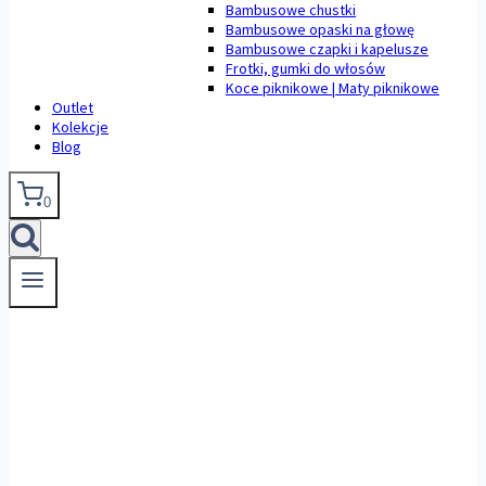
Bambusowe chustki
Bambusowe opaski na głowę
Bambusowe czapki i kapelusze
Frotki, gumki do włosów
Koce piknikowe | Maty piknikowe
Outlet
Kolekcje
Blog
0