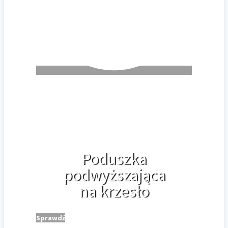
Poduszka
podwyższająca
na krzesło
Sprawdź