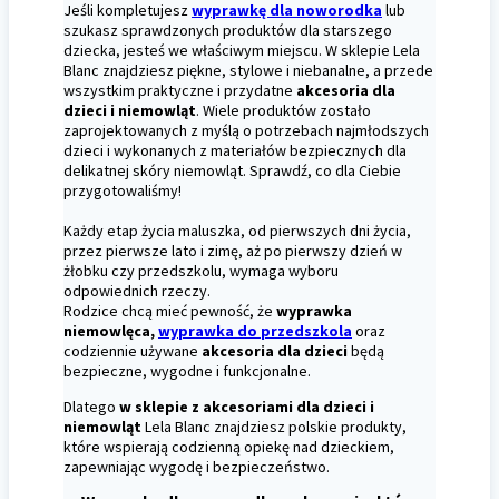
Jeśli kompletujesz
wyprawkę dla noworodka
lub
szukasz sprawdzonych produktów dla starszego
dziecka, jesteś we właściwym miejscu. W sklepie Lela
Blanc znajdziesz piękne, stylowe i niebanalne, a przede
wszystkim praktyczne i przydatne
akcesoria dla
dzieci i niemowląt
. Wiele produktów zostało
zaprojektowanych z myślą o potrzebach najmłodszych
dzieci i wykonanych z materiałów bezpiecznych dla
delikatnej skóry niemowląt. Sprawdź, co dla Ciebie
przygotowaliśmy!
Każdy etap życia maluszka, od pierwszych dni życia,
przez pierwsze lato i zimę, aż po pierwszy dzień w
żłobku czy przedszkolu, wymaga wyboru
odpowiednich rzeczy.
Rodzice chcą mieć pewność, że
wyprawka
niemowlęca,
wyprawka do przedszkola
oraz
codziennie używane
akcesoria dla dzieci
będą
bezpieczne, wygodne i funkcjonalne.
Dlatego
w sklepie z akcesoriami dla dzieci i
niemowląt
Lela Blanc znajdziesz polskie produkty,
które wspierają codzienną opiekę nad dzieckiem,
zapewniając wygodę i bezpieczeństwo.