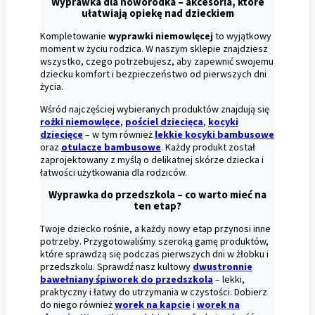
Wyprawka dla noworodka – akcesoria, które
ułatwiają opiekę nad dzieckiem
Kompletowanie
wyprawki niemowlęcej
to wyjątkowy
moment w życiu rodzica. W naszym sklepie znajdziesz
wszystko, czego potrzebujesz, aby zapewnić swojemu
dziecku komfort i bezpieczeństwo od pierwszych dni
życia.
Wśród najczęściej wybieranych produktów znajdują się
rożki niemowlęce
,
pościel dziecięca
,
kocyki
dziecięce
– w tym również
lekkie kocyki bambusowe
oraz
otulacze bambusowe
. Każdy produkt został
zaprojektowany z myślą o delikatnej skórze dziecka i
łatwości użytkowania dla rodziców.
Wyprawka do przedszkola – co warto mieć na
ten etap?
Twoje dziecko rośnie, a każdy nowy etap przynosi inne
potrzeby. Przygotowaliśmy szeroką gamę produktów,
które sprawdzą się podczas pierwszych dni w żłobku i
przedszkolu. Sprawdź nasz kultowy
dwustronnie
bawełniany śpiworek do przedszkola
– lekki,
praktyczny i łatwy do utrzymania w czystości. Dobierz
do niego również
worek na kapcie
i
worek na