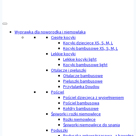
Wyprawka dla noworodka i niemowlaka
Ciepłe kocyki
Kocyki dziecięce XS, S, M, L
Kocyki bambusowe XS, S, M, L
Lekkie kocyki
Lekkie kocyki light
Kocyki bambusowe light
Otulacze i pieluszki
Otulacze bambusowe
Pieluszki bambusowe
Przytulanka Doudou
Pościel
Pościel dziecięca z wypełnieniem
Pościel bambusowa
Kołdry bambusowe
Śpiworki i rożki niemowlęce
Rożki niemowlęce
Śpiworki niemowlęce do spania
Poduszki
Poduszka antywstrząsowa - z bawełną