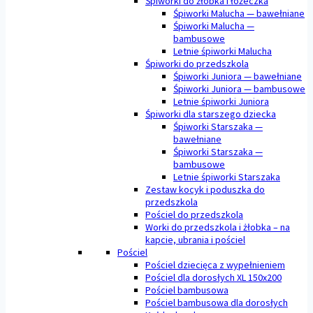
Śpiworki do żłobka i łóżeczka
Śpiworki Malucha — bawełniane
Śpiworki Malucha —
bambusowe
Letnie śpiworki Malucha
Śpiworki do przedszkola
Śpiworki Juniora — bawełniane
Śpiworki Juniora — bambusowe
Letnie śpiworki Juniora
Śpiworki dla starszego dziecka
Śpiworki Starszaka —
bawełniane
Śpiworki Starszaka —
bambusowe
Letnie śpiworki Starszaka
Zestaw kocyk i poduszka do
przedszkola
Pościel do przedszkola
Worki do przedszkola i żłobka – na
kapcie, ubrania i pościel
Pościel
Pościel dziecięca z wypełnieniem
Pościel dla dorosłych XL 150x200
Pościel bambusowa
Pościel bambusowa dla dorosłych