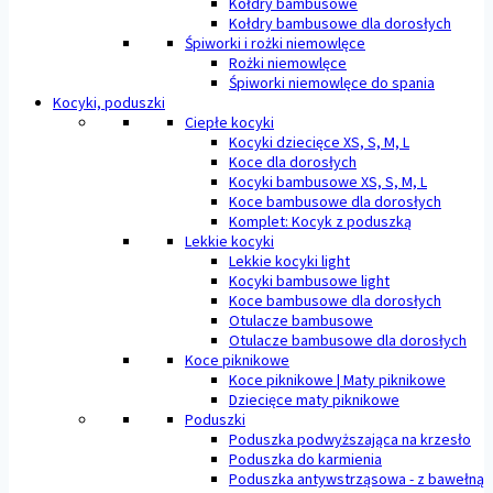
Kołdry bambusowe
Kołdry bambusowe dla dorosłych
Śpiworki i rożki niemowlęce
Rożki niemowlęce
Śpiworki niemowlęce do spania
Kocyki, poduszki
Ciepłe kocyki
Kocyki dziecięce XS, S, M, L
Koce dla dorosłych
Kocyki bambusowe XS, S, M, L
Koce bambusowe dla dorosłych
Komplet: Kocyk z poduszką
Lekkie kocyki
Lekkie kocyki light
Kocyki bambusowe light
Koce bambusowe dla dorosłych
Otulacze bambusowe
Otulacze bambusowe dla dorosłych
Koce piknikowe
Koce piknikowe | Maty piknikowe
Dziecięce maty piknikowe
Poduszki
Poduszka podwyższająca na krzesło
Poduszka do karmienia
Poduszka antywstrząsowa - z bawełną