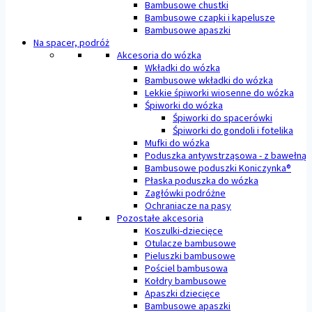
Bambusowe chustki
Bambusowe czapki i kapelusze
Bambusowe apaszki
Na spacer, podróż
Akcesoria do wózka
Wkładki do wózka
Bambusowe wkładki do wózka
Lekkie śpiworki wiosenne do wózka
Śpiworki do wózka
Śpiworki do spacerówki
Śpiworki do gondoli i fotelika
Mufki do wózka
Poduszka antywstrząsowa - z bawełną
Bambusowe poduszki Koniczynka®
Płaska poduszka do wózka
Zagłówki podróżne
Ochraniacze na pasy
Pozostałe akcesoria
Koszulki-dziecięce
Otulacze bambusowe
Pieluszki bambusowe
Pościel bambusowa
Kołdry bambusowe
Apaszki dziecięce
Bambusowe apaszki