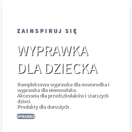
ZAINSPIRUJ SIĘ
WYPRAWKA
DLA DZIECKA
Kompleksowa wyprawka dla noworodka i
wyprawka dla niemowlaka.
Akcesoria dla przedszkolaków i starszych
dzieci.
Produkty dla dorosłych .
SPRAWDŹ