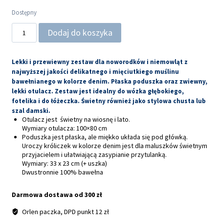
Dostępny
ilość
Dodaj do koszyka
Zestaw:
Płaska
poduszka,
BUNNY
Lekki i przewiewny zestaw dla noworodków i niemowląt z
+
najwyższej jakości delikatnego i mięciutkiego muślinu
Otulacz,
bawełnianego w kolorze denim. Płaska poduszka oraz zwiewny,
muślinowy,
lekki otulacz. Zestaw jest idealny do wózka głębokiego,
denim
fotelika i do łóżeczka. Świetny również jako stylowa chusta lub
szal damski
.
Otulacz jest świetny na wiosnę i lato.
Wymiary otulacza: 100×80 cm
Poduszka jest płaska, ale miękko układa się pod główką.
Uroczy króliczek w kolorze denim jest dla maluszków świetnym
przyjacielem i ułatwiającą zasypianie przytulanką.
Wymiary: 33 x 23 cm (+ uszka)
Dwustronnie 100% bawełna
Darmowa dostawa od 300 zł
Orlen paczka, DPD punkt 12 zł