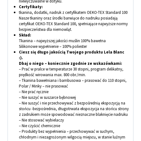
niewyczuwalne w dotyku.
Certyfikaty:
tkanina, dodatki, nadruk z certyfikatem OEKO-TEX Standard 100
Nasze tkaniny oraz środki barwiące do nadruku posiadają
certyfikat OEKO-TEX Standard 100, spełniające najwyższe normy
bezpieczeństwa dla niemowląt.
Skład:
Tkanina – najwyższej jakości muślin 100% bawełna
Silikonowe wypełnienie – 100% poliester
Ciesz się długo jakością Twojego produktu Lela Blanc
:).
Dbaj o niego – koniecznie zgodnie ze wskazówkami:
– Prać w pralce w temperaturze 30 stopni, program delikatny,
prędkość wirowania max. 800 obr./min.
– Tkanina bawełniana i bambusowa – prasować do 110 stopni,
Polar / Minky – nie prasować
– Nie prać ręcznie
– Nie suszyć w suszarce bębnowej
– Nie suszyć i nie przechowywać z bezpośrednią ekspozycją na
słońcu -bezpośrednia, długotrwała ekspozycja na słońcu strony
z zadrukiem może spowodować nieznaczne blaknięcie nadruku
– Nie stosować wybielaczy
– Nie czyścić chemicznie
– Produkty bez wypełnienia – przechowywać w suchym,
chłodnym i niezagrożonym wilgocią miejscu, w stanie luźnym