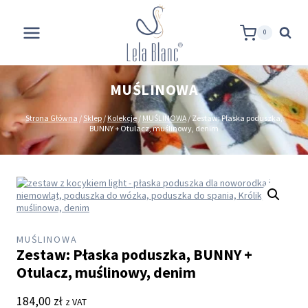
Przejdź
do
treści
0
MUŚLINOWA
Strona Główna
/
Sklep
/
Kolekcje
/
MUŚLINOWA
/
Zestaw: Płaska poduszka,
BUNNY + Otulacz, muślinowy, denim
MUŚLINOWA
Zestaw: Płaska poduszka, BUNNY +
Otulacz, muślinowy, denim
184,00
zł
z VAT