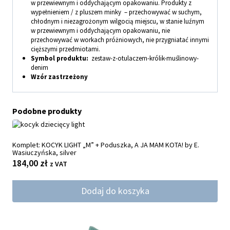
w przewiewnym i oddychającym opakowaniu. Produkty z
wypełnieniem / z pluszem minky – przechowywać w suchym,
chłodnym i niezagrożonym wilgocią miejscu, w stanie luźnym
w przewiewnym i oddychającym opakowaniu, nie
przechowywać w workach próżniowych, nie przygniatać innymi
cięższymi przedmiotami.
Symbol produktu:
zestaw-z-otulaczem-królik-muślinowy-
denim
Wzór zastrzeżony
Podobne produkty
Komplet: KOCYK LIGHT „M” + Poduszka, A JA MAM KOTA! by E.
Wasiuczyńska, silver
184,00
zł
z VAT
Dodaj do koszyka