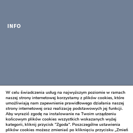
kontakt@lelablanc.com
INFO
O Lela Blanc
Blog
Kontakt
Płatność i dostawa
Regulamin Sklepu
Polityka Prywatności
W celu świadczenia usług na najwyższym poziomie w ramach
Moje konto
naszej strony internetowej korzystamy z plików cookies, które
umożliwiają nam zapewnienie prawidłowego działania naszej
strony internetowej oraz realizację podstawowych jej funkcji.
SOCIAL
Aby wyrazić zgodę na instalowanie na Twoim urządzeniu
końcowym plików cookies wszystkich wskazanych wyżej
kategorii, kliknij przycisk "Zgoda". Poszczególne ustawienia
plików cookies możesz zmieniać po kliknięciu przycisku „Zmień