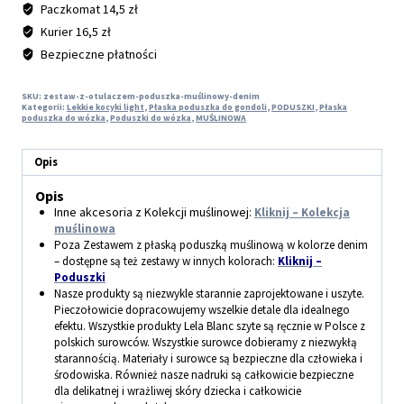
Paczkomat 14,5 zł
Kurier 16,5 zł
Bezpieczne płatności
SKU:
zestaw-z-otulaczem-poduszka-muślinowy-denim
Kategorii:
Lekkie kocyki light
,
Płaska poduszka do gondoli
,
PODUSZKI
,
Płaska
poduszka do wózka
,
Poduszki do wózka
,
MUŚLINOWA
Opis
Opis
Inne akcesoria z Kolekcji muślinowej
:
Kliknij – Kolekcja
muślinowa
Poza Zestawem z płaską poduszką muślinową w kolorze denim
– dostępne są też zestawy w innych kolorach
:
Kliknij –
Poduszki
Nasze produkty są niezwykle starannie zaprojektowane i uszyte.
Pieczołowicie dopracowujemy wszelkie detale dla idealnego
efektu. Wszystkie produkty Lela Blanc szyte są ręcznie w Polsce z
polskich surowców. Wszystkie surowce dobieramy z niezwykłą
starannością. Materiały i surowce są bezpieczne dla człowieka i
środowiska. Również nasze nadruki są całkowicie bezpieczne
dla delikatnej i wrażliwej skóry dziecka i całkowicie